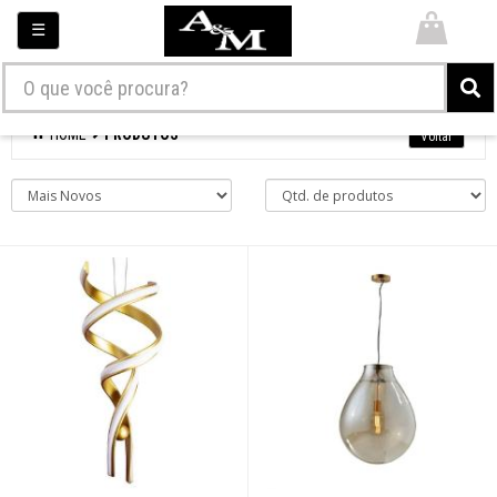
☰
×
Contato
Decoracao
HOME
PRODUTOS
Iluminacao
Materiais eletricos
Login
Criar conta
Fale
Conosco
(61)3386-
7882